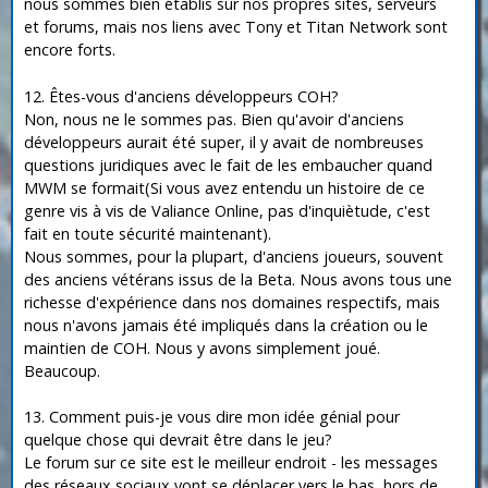
nous sommes bien établis sur nos propres sites, serveurs
et forums, mais nos liens avec Tony et Titan Network sont
encore forts.
12. Êtes-vous d'anciens développeurs COH?
Non, nous ne le sommes pas. Bien qu'avoir d'anciens
développeurs aurait été super, il y avait de nombreuses
questions juridiques avec le fait de les embaucher quand
MWM se formait(Si vous avez entendu un histoire de ce
genre vis à vis de Valiance Online, pas d'inquiètude, c'est
fait en toute sécurité maintenant).
Nous sommes, pour la plupart, d'anciens joueurs, souvent
des anciens vétérans issus de la Beta. Nous avons tous une
richesse d'expérience dans nos domaines respectifs, mais
nous n'avons jamais été impliqués dans la création ou le
maintien de COH. Nous y avons simplement joué.
Beaucoup.
13. Comment puis-je vous dire mon idée génial pour
quelque chose qui devrait être dans le jeu?
Le forum sur ce site est le meilleur endroit - les messages
des réseaux sociaux vont se déplacer vers le bas, hors de