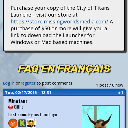
i
Purchase your copy of the City of Titans
Launcher, visit our store at
t
https://store.missingworldsmedia.com/
A
purchase of $50 or more will give you a
a
link to download the Launcher for
n
Windows or Mac based machines.
s
FAQ EN FRANÇAIS
Log in
or
register
to post comments
1 post / 0 new
Tue, 02/17/2015 - 13:31
#1
Minotaur
Offline
Last seen:
6 years 1 month ago