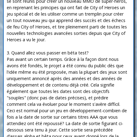
se sont réunis pour créer un nouveau MMO de super-héros,
en reprenant les principes qui ont fait de City of Heroes un
jeu spécial et de les utiliser comme un tremplin pour créer
un tout nouveau jeu qui apprend des succès et des échecs
de feu City of Heroes, et tire pleinement parti de toutes les
nouvelles technologies avancées sorties depuis que City of
Heroes a vu le jour.
3. Quand allez vous passer en béta test?
Pas avant un certain temps. Grâce à la façon dont nous
avons été fondés, le projet a été connu du public dès que
l'idée même eu été proposée, mais la plupart des jeux sont
uniquement annoncé après des années et des années de
développement et de contenu déjà créé. Cela signifie
également que toutes les dates sont des objectifs
"souples" (donc pas de dates précises), et prédire
comment cela va évoluer pour le moment s'avère difficil.
Ceci est normal pour un jeu en développement-combien de
fois a la date de sortie sur certains titres AAA que vous
attendiez ont été repoussé? La date de sortie figurant ci-
dessous sera tenu à jour. Cette sortie sera précédée
d'essais alpha et bêta pour ceux ayant donné lors de la